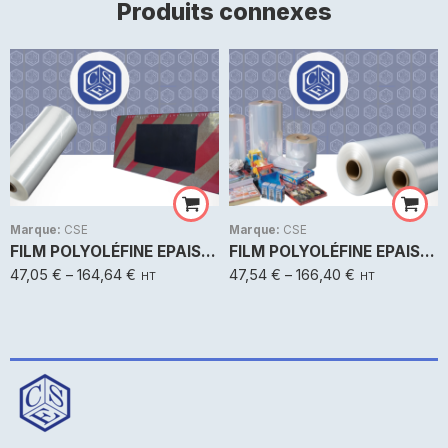
Produits connexes
200mm
200mm
250mm
250mm
300mm
300mm
350mm
350mm
400mm
400mm
Marque:
CSE
Marque:
CSE
450mm
450mm
FILM POLYOLÉFINE EPAISSEUR 25µ
FILM POLYOLÉFINE EPAISSEUR 19µ
500mm
500mm
47,05
€
–
164,64
€
47,54
€
–
166,40
€
HT
HT
600mm
600mm
650mm
650mm
700mm
700mm