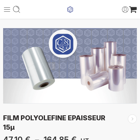
FILM POLYOLEFINE EPAISSEUR
15µ
47,10
€
–
164,85
€