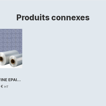
Produits connexes
FILM POLYOLÉFINE EPAISSEUR 19µ
0
€
HT