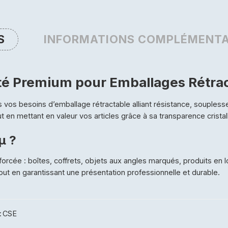
S
INFORMATIONS COMPLÉMENTA
lité Premium pour Emballages Rétra
us vos besoins d’emballage rétractable alliant résistance, souplesse
out en mettant en valeur vos articles grâce à sa transparence cristal
µ ?
forcée : boîtes, coffrets, objets aux angles marqués, produits en l
 tout en garantissant une présentation professionnelle et durable.
:
CSE