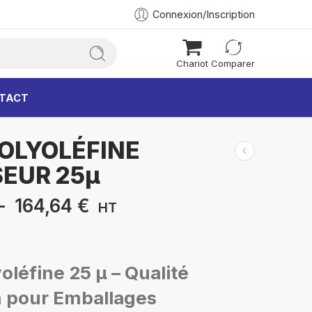
Connexion/Inscription
Chariot
Comparer
TACT
POLYOLÉFINE
SEUR 25µ
–
164,64
€
HT
oléfine 25 µ – Qualité
 pour Emballages