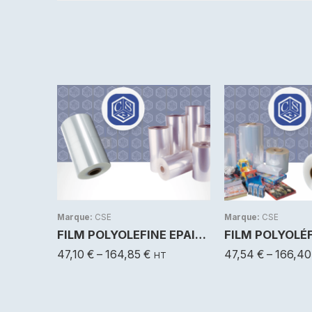
200mm
200mm
250mm
250mm
300mm
300mm
350mm
350mm
400mm
400mm
Marque:
CSE
Marque:
CSE
450mm
450mm
FILM POLYOLEFINE EPAISSEUR 15µ
500mm
500mm
47,10
€
–
164,85
€
47,54
€
–
166,4
HT
600mm
600mm
650mm
650mm
700mm
700mm